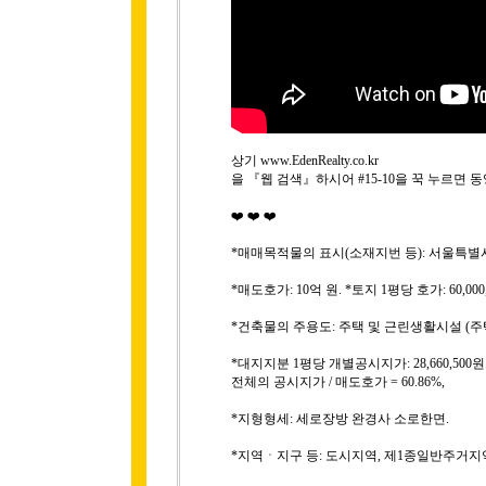
상기 www.EdenRealty.co.kr
을 『웹 검색』하시어 #15-10을 꾹 누르면 
❤️ ❤️ ❤️
*매매목적물의 표시(소재지번 등): 서울특별시 
*매도호가: 10억 원. *토지 1평당 호가: 60,000,
*건축물의 주용도: 주택 및 근린생활시설 (주택 1
*대지지분 1평당 개별공시지가: 28,660,500원
전체의 공시지가 / 매도호가 = 60.86%,
*지형형세: 세로장방 완경사 소로한면.
*지역ㆍ지구 등: 도시지역, 제1종일반주거지역, 고