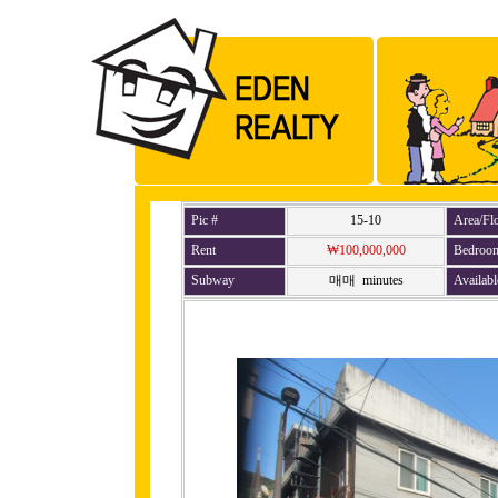
Pic #
15-10
Area/Fl
Rent
₩100,000,000
Bedroo
Subway
매매 minutes
Availabl