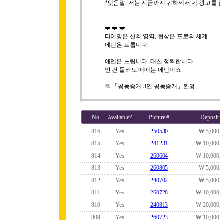
*맺음말: 저는 지금까지 귀하께서 제 광고를
❤️ ❤️ ❤️
타이밍은 신의 영역, 협상은 프로의 세계.
에덴은 프롭니다.
에덴은 느립니다, 대신 정확합니다.
딴 건 몰라도 매매는 에덴이죠.
☏ 「공동중개·3인 공동중개」환영
No
Available?
Picture #
Deposit
816
Yes
250530
₩ 5,000
815
Yes
241231
₩ 10,000
814
Yes
260604
₩ 10,000
813
Yes
260805
₩ 5,000
812
Yes
240702
₩ 5,000
811
Yes
260728
₩ 10,000
810
Yes
240813
₩ 20,000
809
Yes
260723
₩ 10,000