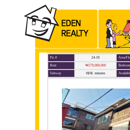
Pic #
24-10
Area/Fl
Rent
₩270,000,000
Bedroo
Subway
매매 minutes
Availabl