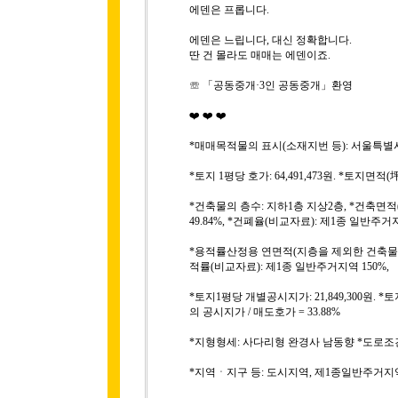
에덴은 프롭니다.
에덴은 느립니다, 대신 정확합니다.
딴 건 몰라도 매매는 에덴이죠.
☏ 「공동중개·3인 공동중개」환영
❤️ ❤️ ❤️
*매매목적물의 표시(소재지번 등): 서울특별시 용산구
*토지 1평당 호가: 64,491,473원. *토지면적(
*건축물의 층수: 지하1층 지상2층, *건축면적(1
49.84%, *건폐율(비교자료): 제1종 일반주거지
*용적률산정용 연면적(지층을 제외한 건축물의 면적(
적률(비교자료): 제1종 일반주거지역 150%,
*토지1평당 개별공시지가: 21,849,300원. *
의 공시지가 / 매도호가 = 33.88%
*지형형세: 사다리형 완경사 남동향 *도로조건
*지역ㆍ지구 등: 도시지역, 제1종일반주거지역