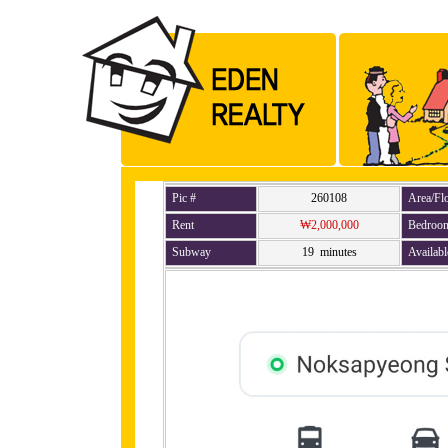
Pic #
260108
Area/Fl
Rent
₩2,000,000
Bedroo
Subway
19 minutes
Availabl