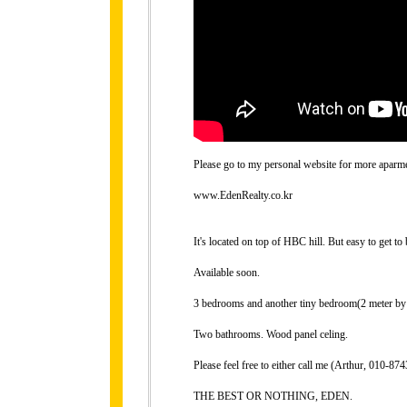
Please go to my personal website for more aparme
www.EdenRealty.co.kr
It's located on top of HBC hill. But easy to get to
Available soon.
3 bedrooms and another tiny bedroom(2 meter by 2
Two bathrooms. Wood panel celing.
Please feel free to either call me (Arthur, 010-
THE BEST OR NOTHING, EDEN.