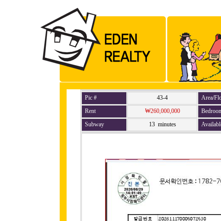
Pic #
43-4
Area/Fl
Rent
₩260,000,000
Bedroo
Subway
13 minutes
Availabl