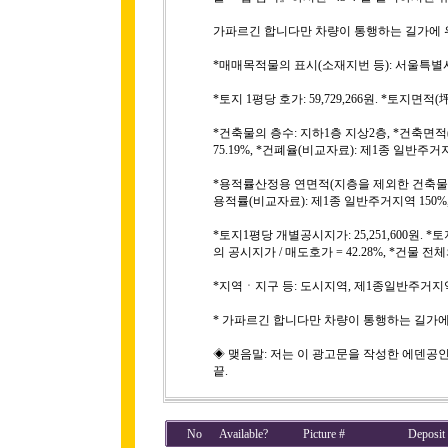
가파르긴 합니다만 차량이 통행하는 길가에 
*매매목적물의 표시(소재지번 등): 서울특별시 용산구
*토지 1평당 호가: 59,729,266원. *토지면적(
*건축물의 층수: 지하1층 지상2층, *건축면적(1
75.19%, *건폐율(비교자료): 제1종 일반주거지
*용적률산정용 연면적(지층을 제외한 건축물의 면적(
용적률(비교자료): 제1종 일반주거지역 150%, 사
*토지1평당 개별공시지가: 25,251,600원. *
의 공시지가 / 매도호가 = 42.28%, *건물 전체의
*지역ㆍ지구 등: 도시지역, 제1종일반주거지역
* 가파르긴 합니다만 차량이 통행하는 길가에
◈ 맺음말: 저는 이 광고문을 작성한 에덴공
끝.
No
Available?
Picture #
Deposit