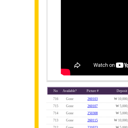
No
Available?
Picture #
Deposit
716
Gone
260103
₩ 10,000
715
Gone
260107
₩ 5,000
714
Gone
250308
₩ 5,000
713
Gone
260115
₩ 10,000
712
Gone
231023
₩ 5,000