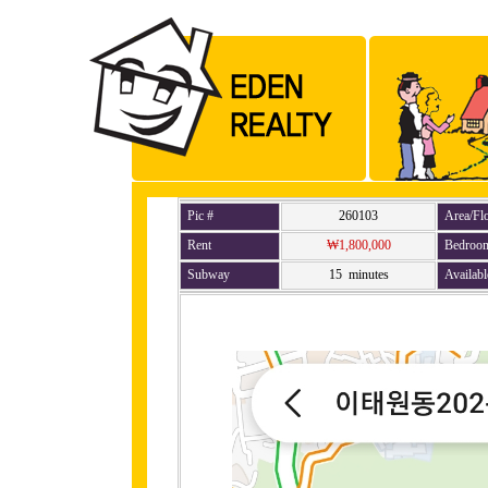
Pic #
260103
Area/Fl
Rent
₩1,800,000
Bedroo
Subway
15 minutes
Availabl