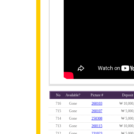
No
Available?
Picture #
Deposit
716
Gone
260103
₩ 10,000
715
Gone
260107
₩ 5,000
714
Gone
250308
₩ 5,000
713
Gone
260115
₩ 10,000
712
Gone
231023
₩ 5,000