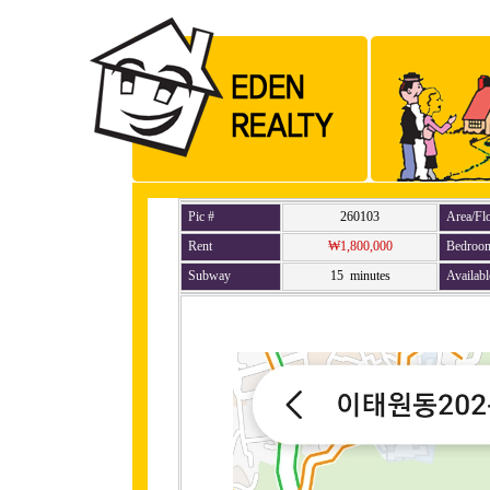
Pic #
260103
Area/Fl
Rent
₩1,800,000
Bedroo
Subway
15 minutes
Availabl