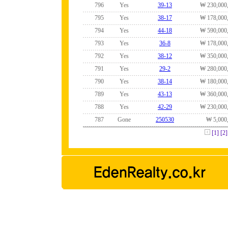
796
Yes
39-13
₩ 230,000
795
Yes
38-17
₩ 178,000
794
Yes
44-18
₩ 590,000
793
Yes
36-8
₩ 178,000
792
Yes
38-12
₩ 350,000
791
Yes
29-2
₩ 280,000
790
Yes
38-14
₩ 180,000
789
Yes
43-13
₩ 360,000
788
Yes
42-29
₩ 230,000
787
Gone
250530
₩ 5,000
[1]
[2]