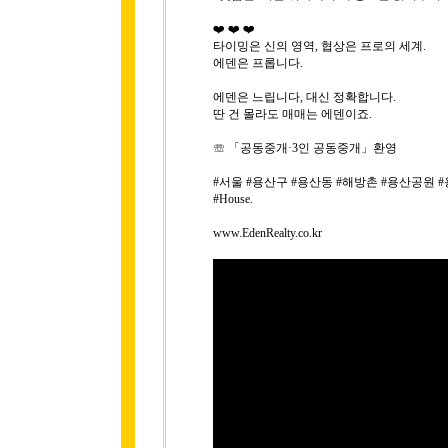
❤️ ❤️ ❤️
타이밍은 신의 영역, 협상은 프로의 세계.
에덴은 프롭니다.
에덴은 느립니다, 대신 정확합니다.
딴 건 몰라도 매매는 에덴이죠.
☏ 「공동중개·3인 공동중개」환영
#서울 #용산구 #용산동 #해방촌 #용산공원 #용산투자
#House.
www.EdenRealty.co.kr