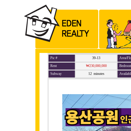
Pic #
39-13
Area/Fl
Rent
₩230,000,000
Bedroo
Subway
12 minutes
Availabl