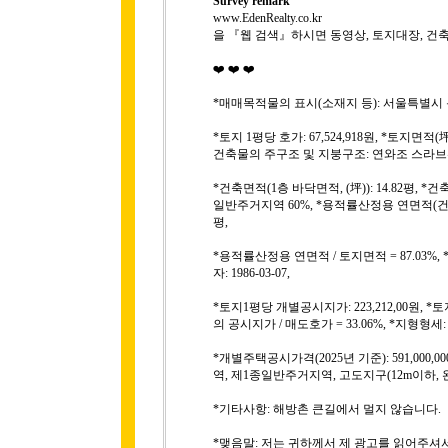
Survey remark
www.EdenRealty.co.kr
을 『웹 검색』하시면 동영상, 토지대장, 건
❤️ ❤️ ❤️
*매매목적물의 표시(소재지 등): 서울특별시 용산구 
*토지 1평당 호가: 67,524,918원, *토지면적(坪
건축물의 주구조 및 지붕구조: 연와조 스라브위
*건축면적(1층 바닥면적, (坪)): 14.82평, *
일반주거지역 60%, *용적률산정용 연면적(건축물
평,
*용적률산정용 연면적 / 토지면적 = 87.03%
자: 1986-03-07,
*토지1평당 개별공시지가: 223,212,00원, *
의 공시지가 / 매도호가 = 33.06%, *지형
*개별주택공시가격(2025년 기준): 591,000,
역, 제1종일반주거지역, 고도지구(12m이하, 완
*기타사항: 해방촌 큰길에서 멀지 않습니다.
*맺음말: 저는 귀하께서 제 광고를 읽어주셔