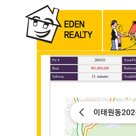
Pic #
260103
Area/Fl
Rent
₩1,800,000
Bedroo
Subway
15 minutes
Availabl