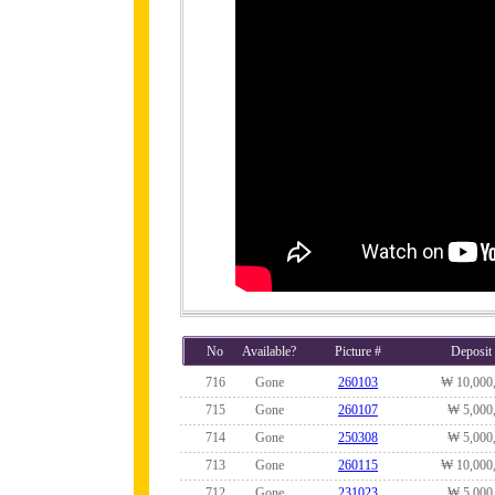
No
Available?
Picture #
Deposit
716
Gone
260103
₩ 10,000
715
Gone
260107
₩ 5,000
714
Gone
250308
₩ 5,000
713
Gone
260115
₩ 10,000
712
Gone
231023
₩ 5,000