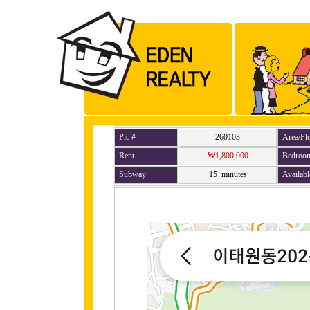
Pic #
260103
Area/Fl
Rent
₩1,800,000
Bedroo
Subway
15 minutes
Availabl