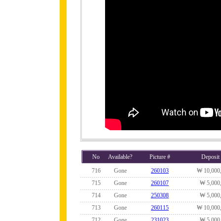
No
Available?
Picture #
Deposit
716
Gone
260103
₩ 10,000
715
Gone
260107
₩ 5,000
714
Gone
250308
₩ 5,000
713
Gone
260115
₩ 10,000
712
Gone
231023
₩ 5,000