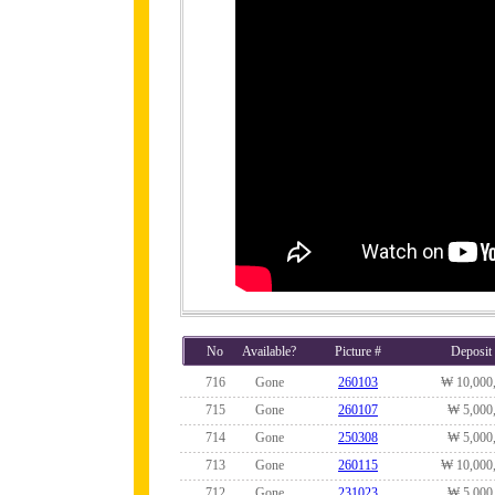
No
Available?
Picture #
Deposit
716
Gone
260103
₩ 10,000
715
Gone
260107
₩ 5,000
714
Gone
250308
₩ 5,000
713
Gone
260115
₩ 10,000
712
Gone
231023
₩ 5,000