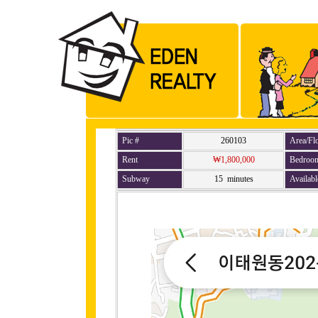
Pic #
260103
Area/Fl
Rent
₩1,800,000
Bedroo
Subway
15 minutes
Availabl