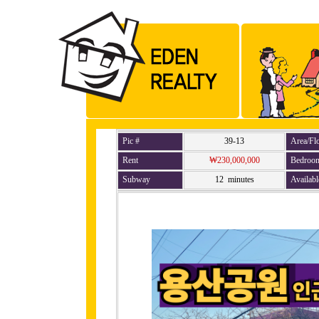
Pic #
39-13
Area/Fl
Rent
₩230,000,000
Bedroo
Subway
12 minutes
Availabl