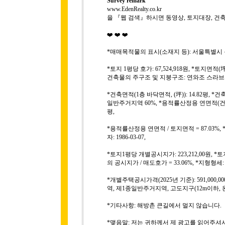
Survey remark
www.EdenRealty.co.kr
을 『웹 검색』하시면 동영상, 토지대장, 건
❤️ ❤️ ❤️
*매매목적물의 표시(소재지 등): 서울특별시 용산구 
*토지 1평당 호가: 67,524,918원, *토지면적(坪
건축물의 주구조 및 지붕구조: 연와조 스라브위
*건축면적(1층 바닥면적, (坪)): 14.82평, *
일반주거지역 60%, *용적률산정용 연면적(건축물
평,
*용적률산정용 연면적 / 토지면적 = 87.03%
자: 1986-03-07,
*토지1평당 개별공시지가: 223,212,00원, *
의 공시지가 / 매도호가 = 33.06%, *지형
*개별주택공시가격(2025년 기준): 591,000,
역, 제1종일반주거지역, 고도지구(12m이하, 완
*기타사항: 해방촌 큰길에서 멀지 않습니다.
*맺음말: 저는 귀하께서 제 광고를 읽어주셔