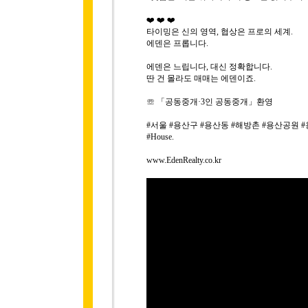
❤️ ❤️ ❤️
타이밍은 신의 영역, 협상은 프로의 세계.
에덴은 프롭니다.
에덴은 느립니다, 대신 정확합니다.
딴 건 몰라도 매매는 에덴이죠.
☏ 「공동중개·3인 공동중개」환영
#서울 #용산구 #용산동 #해방촌 #용산공원 #용산투자
#House.
www.EdenRealty.co.kr