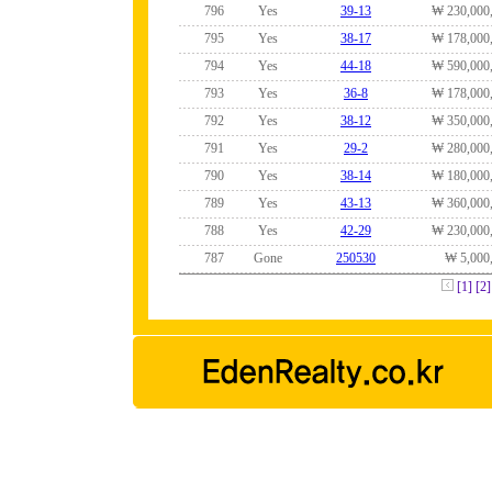
796
Yes
39-13
₩ 230,000
795
Yes
38-17
₩ 178,000
794
Yes
44-18
₩ 590,000
793
Yes
36-8
₩ 178,000
792
Yes
38-12
₩ 350,000
791
Yes
29-2
₩ 280,000
790
Yes
38-14
₩ 180,000
789
Yes
43-13
₩ 360,000
788
Yes
42-29
₩ 230,000
787
Gone
250530
₩ 5,000
[1]
[2]