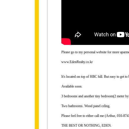
Please go to my personal website for more aparme
www.EdenRealty.co.kr
It's located on top of HBC hill. But easy to get to
Available soon.
3 bedrooms and another tiny bedroom(2 meter by 2
Two bathrooms. Wood panel celing.
Please feel free to either call me (Arthur, 010-
THE BEST OR NOTHING, EDEN.