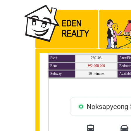
Pic #
260108
Area/Fl
Rent
₩2,000,000
Bedroo
Subway
19 minutes
Availabl