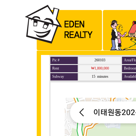
Pic #
260103
Area/Fl
Rent
₩1,800,000
Bedroo
Subway
15 minutes
Availabl