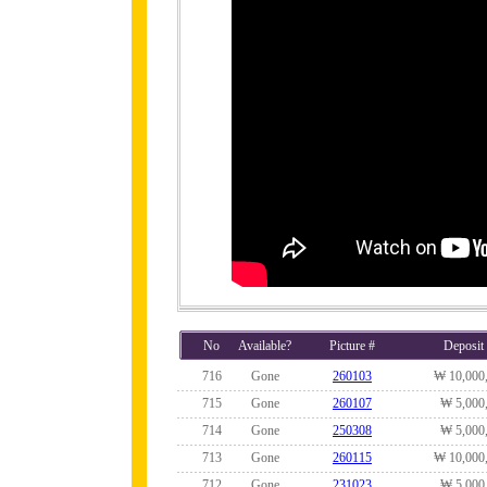
No
Available?
Picture #
Deposit
716
Gone
260103
₩ 10,000
715
Gone
260107
₩ 5,000
714
Gone
250308
₩ 5,000
713
Gone
260115
₩ 10,000
712
Gone
231023
₩ 5,000